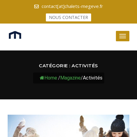
contact[at]chalets-megeve.fr
NOUS CONTACTER
Toggl
naviga
CATÉGORIE :
ACTIVITÉS
Home
/
Magazine
/
Activités