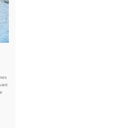
gnes
vant
le