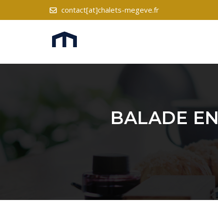
contact[at]chalets-megeve.fr
BALADE EN