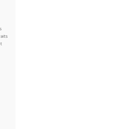
s
aits
nt