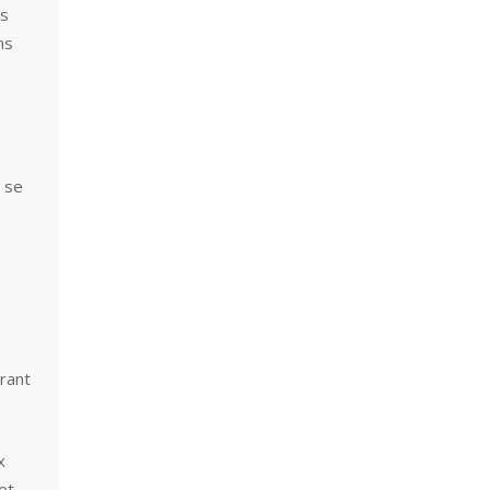
os
ns
 se
irant
x
et