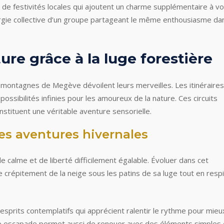
e festivités locales qui ajoutent un charme supplémentaire à v
énergie collective d’un groupe partageant le même enthousiasme da
re grâce à la luge forestière
 montagnes de Megève dévoilent leurs merveilles. Les itinéraires
ossibilités infinies pour les amoureux de la nature. Ces circuits
onstituent une véritable aventure sensorielle.
des aventures hivernales
e calme et de liberté difficilement égalable. Évoluer dans cet
le crépitement de la neige sous les patins de sa luge tout en resp
esprits contemplatifs qui apprécient ralentir le rythme pour mieu
lle escapade permet aussi de renouer avec des éléments simples 