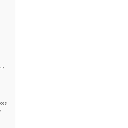
re
aces
e