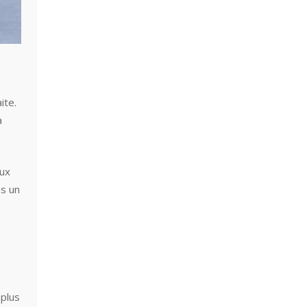
ite.
a
aux
ns un
 plus