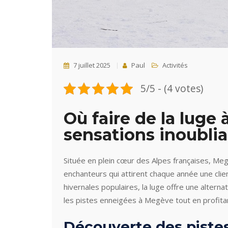
7 juillet 2025
Paul
Activités
5/5 - (4 votes)
Où faire de la luge
sensations inoublia
Située en plein cœur des Alpes françaises, M
enchanteurs qui attirent chaque année une clie
hivernales populaires, la luge offre une alterna
les pistes enneigées à Megève tout en profita
Découverte des piste