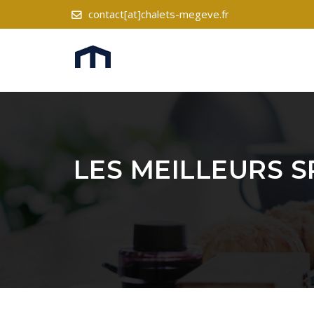
contact[at]chalets-megeve.fr
LES MEILLEURS S