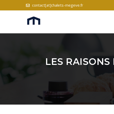
contact[at]chalets-megeve.fr
LES RAISONS