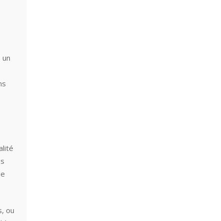
s un
ns
lité
es
de
s, ou