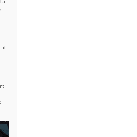
l à
s
ent
ant
e,