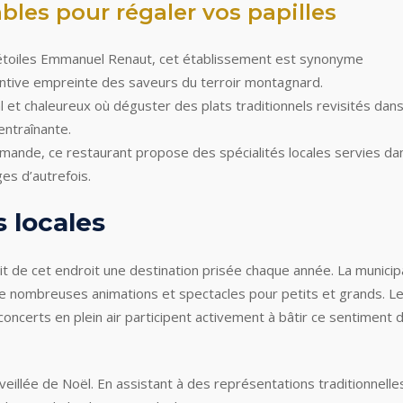
les pour régaler vos papilles
is étoiles Emmanuel Renaut, cet établissement est synonyme
entive empreinte des saveurs du terroir montagnard.
ial et chaleureux où déguster des plats traditionnels revisités dan
entraînante.
rmande, ce restaurant propose des spécialités locales servies da
es d’autrefois.
s locales
 de cet endroit une destination prisée chaque année. La municipa
de nombreuses animations et spectacles pour petits et grands. L
oncerts en plein air participent activement à bâtir ce sentiment 
eillée de Noël. En assistant à des représentations traditionnelle